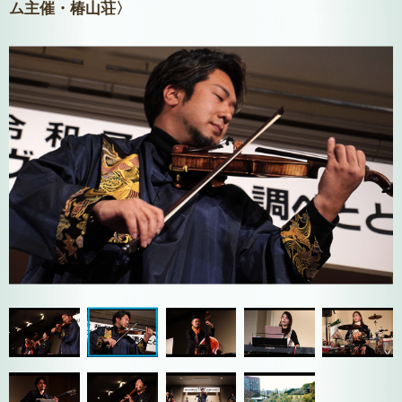
ム主催・椿山荘〉