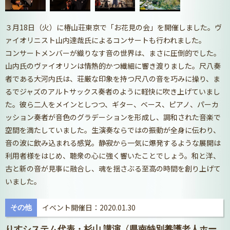
３月18日（火）に椿山荘東京で「お花見の会」を開催しました。ヴ
ァイオリニスト山内達哉氏によるコンサートも行われました。
コンサートメンバーが織りなす音の世界は、まさに圧倒的でした。
山内氏のヴァイオリンは情熱的かつ繊細に響き渡りました。尺八奏
者である大河内氏は、荘厳な印象を持つ尺八の音を巧みに操り、ま
るでジャズのアルトサックス奏者のように軽快に吹き上げていまし
た。彼ら二人をメインとしつつ、ギター、ベース、ピアノ、パーカ
ッション奏者が音色のグラデーションを形成し、調和された音楽で
空間を満たしていました。生演奏ならではの振動が全身に伝わり、
音の波に飲み込まれる感覚。静寂から一気に爆発するような展開は
利用者様をはじめ、聴衆の心に強く響いたことでしょう。和と洋、
古と新の音が見事に融合し、魂を揺さぶる至高の時間を創り上げて
いました。
イベント開催日：2020.01.30
その他
りすシステム代表・杉山 講演〈県南特別養護老人ホー