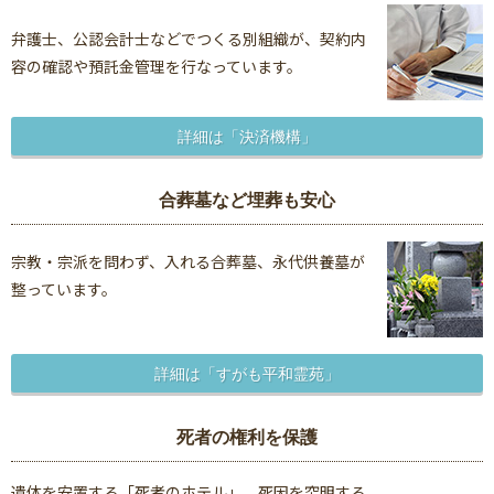
弁護士、公認会計士などでつくる別組織が、契約内
容の確認や預託金管理を行なっています。
詳細は「決済機構」
合葬墓など埋葬も安心
宗教・宗派を問わず、入れる合葬墓、永代供養墓が
整っています。
詳細は「すがも平和霊苑」
死者の権利を保護
遺体を安置する「死者のホテル」、死因を究明する