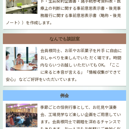
ド・生前契約企画書・諸手続参考資料表・医
療上の判断に関する事前意思表示書・後見事
務履行に関する事前意思表示書〈略称・後見
ノート〉）を作成します。
なんでも談話室
会員様同士、お茶やお茶菓子を片手 に自由に
おしゃべりを楽しんでいた だく場です。時間
内ならいつお越し いただいても OK。「ここ
に来ると本音が言える」「情報収集ができて
安心」 などご好評をいただいています。
例会
季節ごとの恒例行事として、お花見や演奏
会、工場見学など楽しい企画をご用意してい
ます。会員様同士で親睦を深めるチャンスで
もあります。お一人でもお気軽にご参加くだ