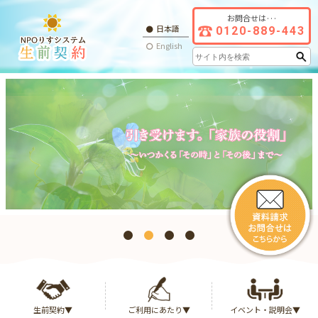
お問合せは···
日本語
0120-
889-
443
English
生前契約▼
ご利用にあたり▼
イベント・説明会▼