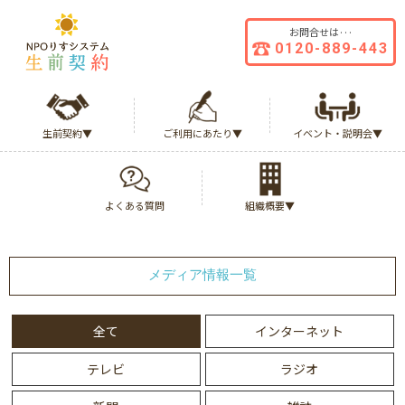
お問合せは···
0120-
889-
443
生前契約▼
ご利用にあたり▼
イベント・説明会▼
よくある質問
組織概要▼
メディア情報一覧
全て
インターネット
テレビ
ラジオ